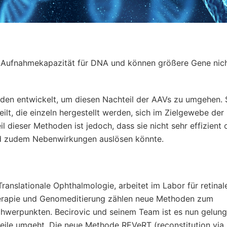
e Aufnahmekapazität für DNA und können größere Gene nic
den entwickelt, um diesen Nachteil der AAVs zu umgehen. 
t, die einzeln hergestellt werden, sich im Zielgewebe der 
 dieser Methoden ist jedoch, dass sie nicht sehr effizient 
und zudem Nebenwirkungen auslösen könnte.
Translationale Ophthalmologie, arbeitet im Labor für retinal
herapie und Genomeditierung zählen neue Methoden zum
hwerpunkten. Becirovic und seinem Team ist es nun gelung
teile umgeht. Die neue Methode REVeRT (reconstitution vi