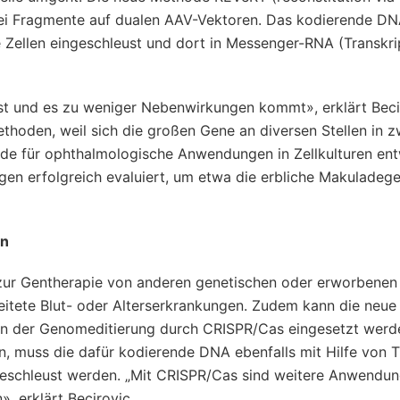
 zwei Fragmente auf dualen AAV-Vektoren. Das kodierende D
e Zellen eingeschleust und dort in Messenger-RNA (Transkri
 ist und es zu weniger Nebenwirkungen kommt», erklärt Beci
ethoden, weil sich die großen Gene an diversen Stellen in z
ode für ophthalmologische Anwendungen in Zellkulturen ent
en erfolgreich evaluiert, um etwa die erbliche Makuladege
en
 zur Gentherapie von anderen genetischen oder erworbenen
reitete Blut- oder Alterserkrankungen. Zudem kann die neu
en der Genomeditierung durch CRISPR/Cas eingesetzt wer
 muss die dafür kodierende DNA ebenfalls mit Hilfe von T
ingeschleust werden. „Mit CRISPR/Cas sind weitere Anwendu
, erklärt Becirovic.