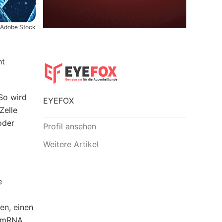
Adobe Stock
ht
So wird
EYEFOX
Zelle
oder
Profil ansehen
Weitere Artikel
e
en, einen
a mRNA