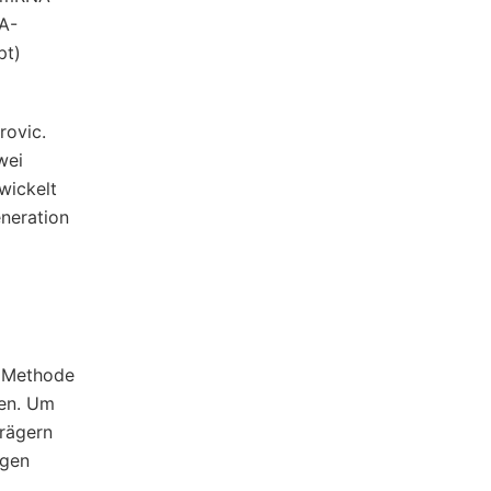
NA-
pt)
rovic.
wei
wickelt
neration
e Methode
den. Um
rägern
ngen