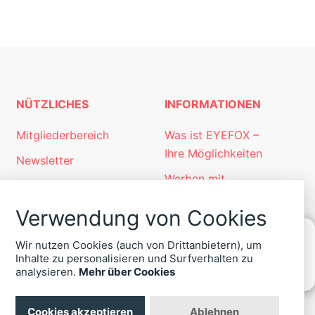
NÜTZLICHES
INFORMATIONEN
Mitgliederbereich
Was ist EYEFOX –
Ihre Möglichkeiten
Newsletter
Werben mit
Personalgewinnung
EYEFOX
mit EYEFOX
Verwendung von Cookies
Kontakt
Wir nutzen Cookies (auch von Drittanbietern), um
Datenschutz
Inhalte zu personalisieren und Surfverhalten zu
KONTAKT
analysieren.
Mehr über Cookies
Impressum
ZU
EYEFOX
+49
Cookies akzeptieren
Ablehnen