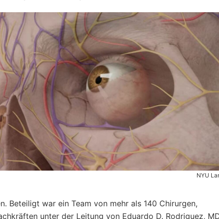
NYU La
. Beteiligt war ein Team von mehr als 140 Chirurgen,
chkräften unter der Leitung von Eduardo D. Rodriguez, M