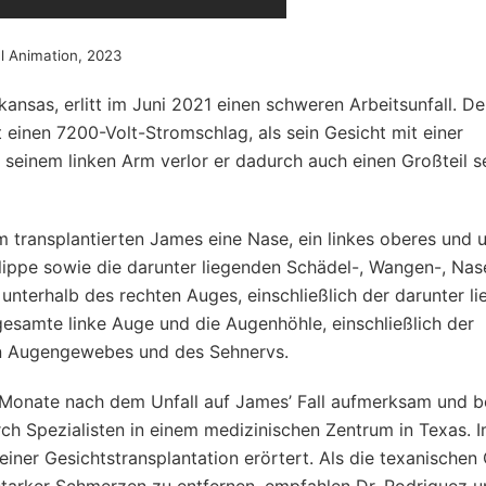
l Animation, 2023
nsas, erlitt im Juni 2021 einen schweren Arbeitsunfall. De
inen 7200-Volt-Stromschlag, als sein Gesicht mit einer
seinem linken Arm verlor er dadurch auch einen Großteil s
 transplantierten James eine Nase, ein linkes oberes und 
rlippe sowie die darunter liegenden Schädel-, Wangen-, Na
erhalb des rechten Auges, einschließlich der darunter l
samte linke Auge und die Augenhöhle, einschließlich der
n Augengewebes und des Sehnervs.
Monate nach dem Unfall auf James’ Fall aufmerksam und be
ch Spezialisten in einem medizinischen Zentrum in Texas. 
iner Gesichtstransplantation erörtert. Als die texanischen