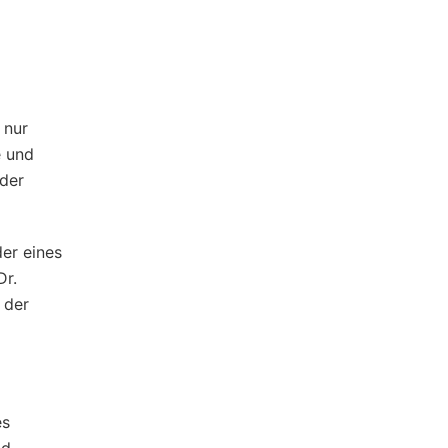
 nur
e und
der
der eines
Dr.
 der
es