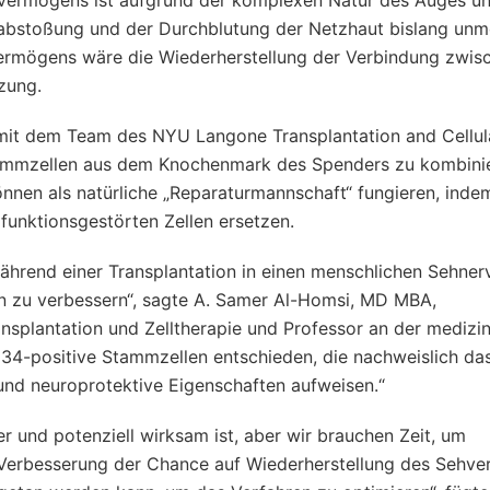
hvermögens ist aufgrund der komplexen Natur des Auges u
abstoßung und der Durchblutung der Netzhaut bislang unm
vermögens wäre die Wiederherstellung der Verbindung zwis
zung.
 mit dem Team des NYU Langone Transplantation and Cellul
ammzellen aus dem Knochenmark des Spenders zu kombinie
önnen als natürliche „Reparaturmannschaft“ fungieren, inde
 funktionsgestörten Zellen ersetzen.
während einer Transplantation in einen menschlichen Sehner
ion zu verbessern“, sagte A. Samer Al-Homsi, MD MBA,
nsplantation und Zelltherapie und Professor an der medizi
34-positive Stammzellen entschieden, die nachweislich da
und neuroprotektive Eigenschaften aufweisen.“
er und potenziell wirksam ist, aber wir brauchen Zeit, um
der Verbesserung der Chance auf Wiederherstellung des Sehv