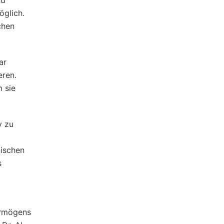
nd
öglich.
chen
ar
ren.
m sie
v zu
nischen
s
ermögens