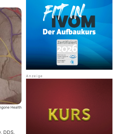
ngone Health
D, DDS.