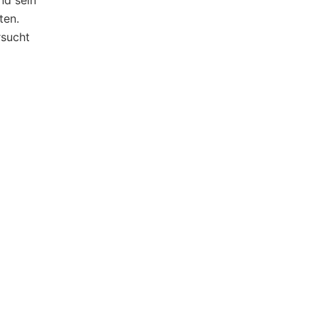
nd sein
ten.
rsucht