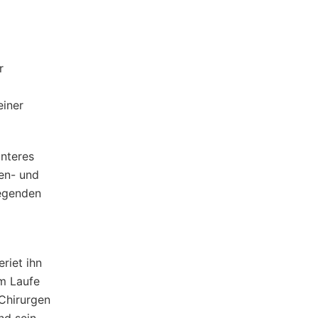
r
einer
unteres
sen- und
iegenden
riet ihn
Im Laufe
 Chirurgen