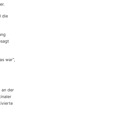
er.
 die
ung
esagt
as war“,
 an der
inaler
ivierte