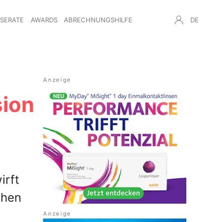
NSERATE
AWARDS
ABRECHNUNGSHILFE
DE
sion
irft
Chen