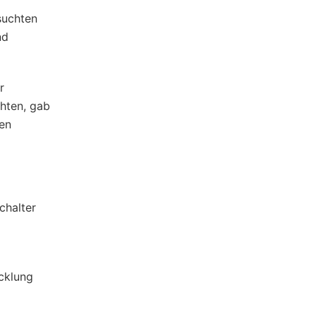
suchten
nd
r
hten, gab
nen
chalter
cklung