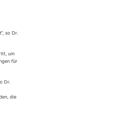
, so Dr.
itt, um
ngen für
o Dr.
den, die