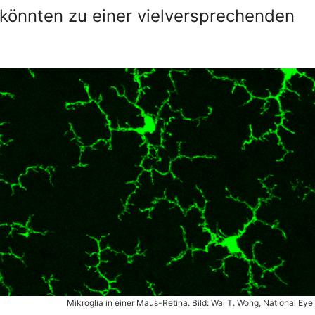
könnten zu einer vielversprechenden
Mikroglia in einer Maus-Retina. Bild: Wai T. Wong, National Eye 