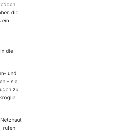
 jedoch
aben die
 ein
in die
en- und
en – sie
Augen zu
kroglia
e Netzhaut
, rufen