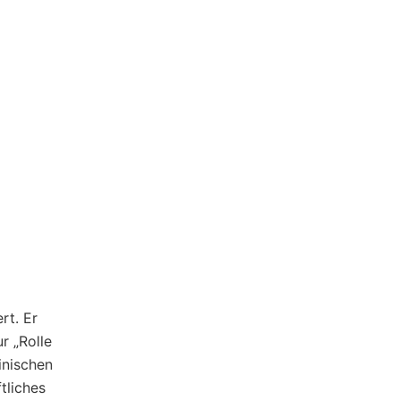
rt. Er
r „Rolle
inischen
tliches