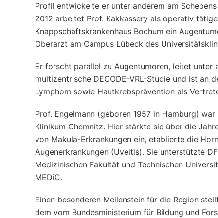
Profil entwickelte er unter anderem am Schepens 
2012 arbeitet Prof. Kakkassery als operativ tätig
Knappschaftskrankenhaus Bochum ein Augentumorz
Oberarzt am Campus Lübeck des Universitätskli
Er forscht parallel zu Augentumoren, leitet unte
multizentrische DECODE-VRL-Studie und ist an de
Lymphom sowie Hautkrebsprävention als Vertreter
Prof. Engelmann (geboren 1957 in Hamburg) war 
Klinikum Chemnitz. Hier stärkte sie über die Jahr
von Makula-Erkrankungen ein, etablierte die Hor
Augenerkrankungen (Uveitis). Sie unterstützte D
Medizinischen Fakultät und Technischen Univers
MEDiC.
Einen besonderen Meilenstein für die Region stell
dem vom Bundesministerium für Bildung und Fors