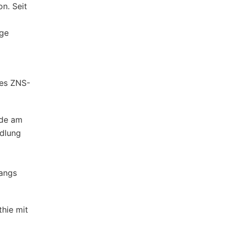
n. Seit
ige
res ZNS-
nde am
ndlung
gangs
thie mit