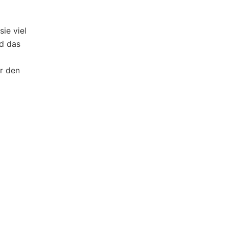
ie viel
nd das
r den