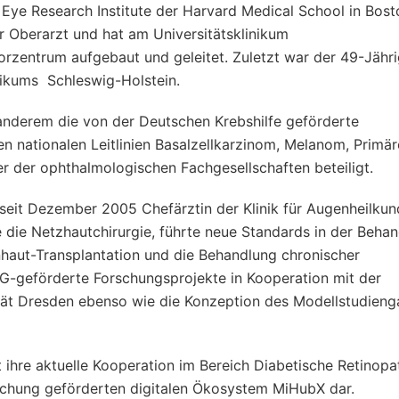
Eye Research Institute der Harvard Medical School in Bosto
er Oberarzt und hat am Universitätsklinikum
entrum aufgebaut und geleitet. Zuletzt war der 49-Jähr
nikums Schleswig-Holstein.
r anderem die von der Deutschen Krebshilfe geförderte
n nationalen Leitlinien Basalzellkarzinom, Melanom, Primä
 der ophthalmologischen Fachgesellschaften beteiligt.
seit Dezember 2005 Chefärztin der Klinik für Augenheilku
e die Netzhautchirurgie, führte neue Standards in der Beha
nhaut-Transplantation und die Behandlung chronischer
FG-geförderte Forschungsprojekte in Kooperation mit der
ität Dresden ebenso wie die Konzeption des Modellstudien
t ihre aktuelle Kooperation im Bereich Diabetische Retinopa
chung geförderten digitalen Ökosystem MiHubX dar.