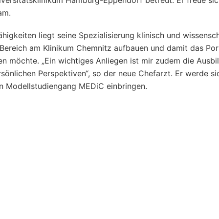
iversitätsklinikum Hamburg-Eppendorf betreut. Er freue sic
am.
higkeiten liegt seine Spezialisierung klinisch und wissensch
Bereich am Klinikum Chemnitz aufbauen und damit das Port
en möchte. „Ein wichtiges Anliegen ist mir zudem die Ausb
önlichen Perspektiven“, so der neue Chefarzt. Er werde si
en Modellstudiengang MEDiC einbringen.