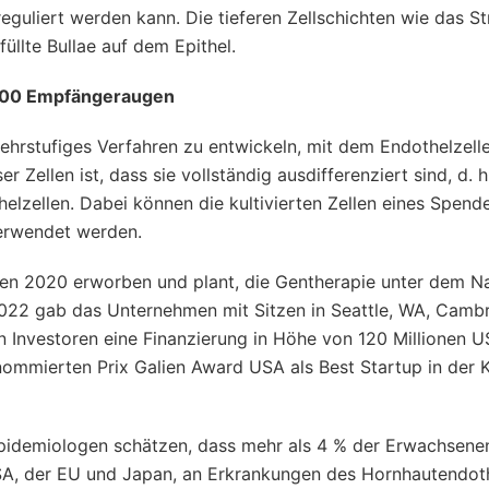
eguliert werden kann. Die tieferen Zellschichten wie das S
füllte Bullae auf dem Epithel.
 100 Empfängeraugen
ehrstufiges Verfahren zu entwickeln, mit dem Endothelzellen
ellen ist, dass sie vollständig ausdifferenziert sind, d. h.
elzellen. Dabei können die kultivierten Zellen eines Spende
erwendet werden.
ren 2020 erworben und plant, die Gentherapie unter dem 
022 gab das Unternehmen mit Sitzen in Seattle, WA, Cambr
 Investoren eine Finanzierung in Höhe von 120 Millionen U
nommierten Prix Galien Award USA als Best Startup in der 
Epidemiologen schätzen, dass mehr als 4 % der Erwachsene
USA, der EU und Japan, an Erkrankungen des Hornhautendot