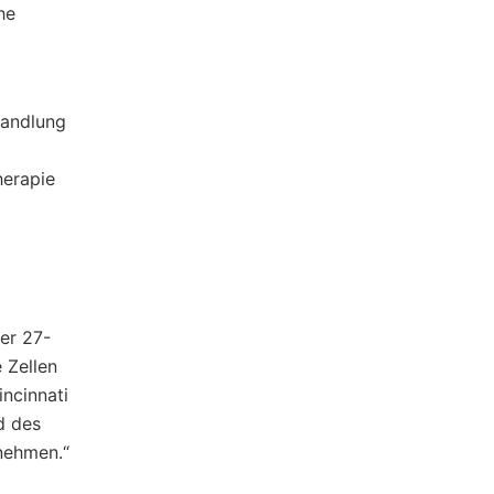
he
handlung
herapie
ner 27-
 Zellen
incinnati
d des
nehmen.“