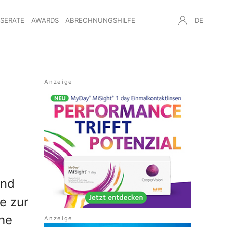
NSERATE
AWARDS
ABRECHNUNGSHILFE
DE
and
e zur
che