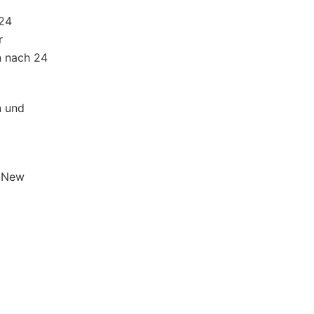
 24
r
n nach 24
n und
l New