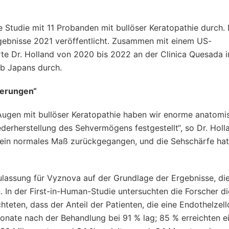
te Studie mit 11 Probanden mit bullöser Keratopathie durch. 
gebnisse 2021 veröffentlicht. Zusammen mit einem US-
e Dr. Holland von 2020 bis 2022 an der Clinica Quesada i
lb Japans durch.
serungen“
ugen mit bullöser Keratopathie haben wir enorme anatomi
ederherstellung des Sehvermögens festgestellt“, so Dr. Holl
ein normales Maß zurückgegangen, und die Sehschärfe hat
Zulassung für Vyznova auf der Grundlage der Ergebnisse, di
n. In der First-in-Human-Studie untersuchten die Forscher di
chteten, dass der Anteil der Patienten, die eine Endothelzell
nate nach der Behandlung bei 91 % lag; 85 % erreichten e