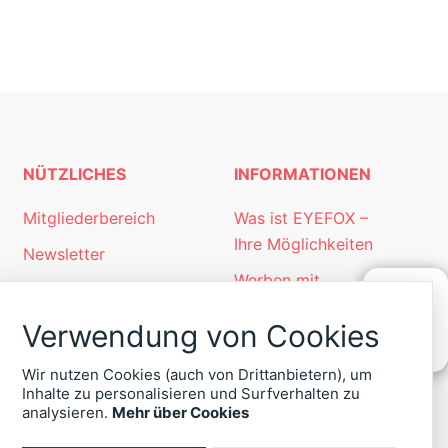
NÜTZLICHES
INFORMATIONEN
Mitgliederbereich
Was ist EYEFOX –
Ihre Möglichkeiten
Newsletter
Werben mit
Personalgewinnung
EYEFOX
mit EYEFOX
Verwendung von Cookies
KONTAKT
Kontakt
ZU
EYEFOX
Wir nutzen Cookies (auch von Drittanbietern), um
Datenschutz
Inhalte zu personalisieren und Surfverhalten zu
+49
analysieren.
Mehr über Cookies
Impressum
(30)
4036