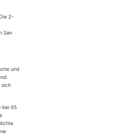
Die 2-
n San
sche und
and.
 sich
e bei 65
e
dichte
ine