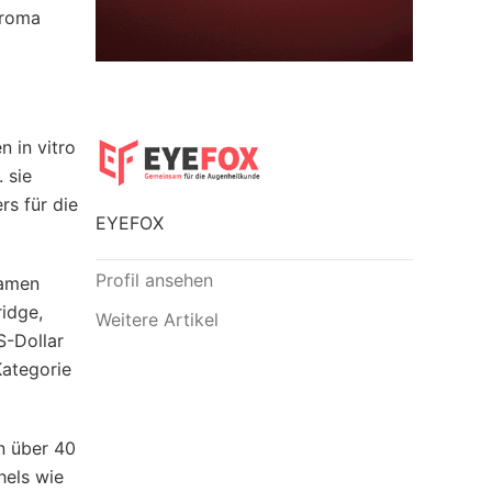
troma
 in vitro
 sie
rs für die
EYEFOX
Profil ansehen
Namen
idge,
Weitere Artikel
S-Dollar
Kategorie
n über 40
hels wie