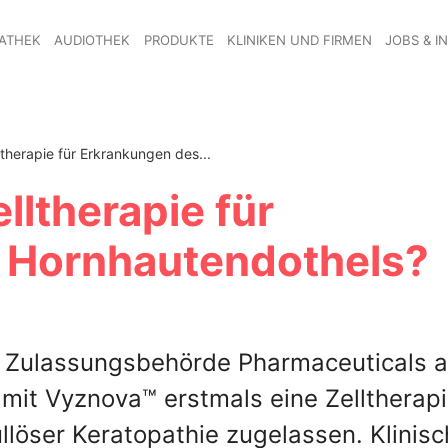
ATHEK
AUDIOTHEK
PRODUKTE
KLINIKEN UND FIRMEN
JOBS & I
herapie für Erkrankungen des...
ltherapie für
 Hornhautendothels?
e Zulassungsbehörde Pharmaceuticals 
it Vyznova™ erstmals eine Zelltherapi
llöser Keratopathie zugelassen. Klinis