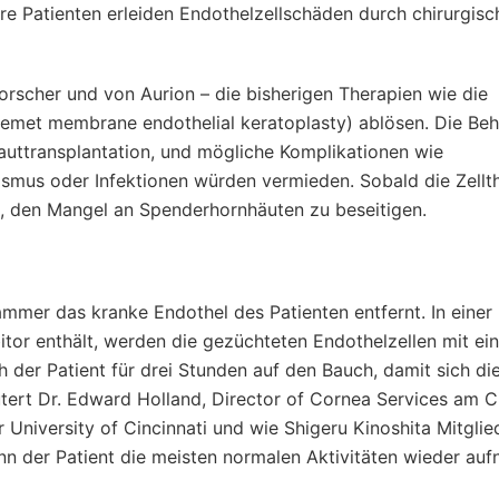
re Patienten erleiden Endothelzellschäden durch chirurgisc
Forscher und von Aurion – die bisherigen Therapien wie die
cemet membrane endothelial keratoplasty) ablösen. Die Be
auttransplantation, und mögliche Komplikationen wie
smus oder Infektionen würden vermieden. Sobald die Zellt
n, den Mangel an Spenderhornhäuten zu beseitigen.
ammer das kranke Endothel des Patienten entfernt. In einer
itor enthält, werden die gezüchteten Endothelzellen mit ei
h der Patient für drei Stunden auf den Bauch, damit sich die
utert Dr. Edward Holland, Director of Cornea Services am C
r University of Cincinnati und wie Shigeru Kinoshita Mitglie
n der Patient die meisten normalen Aktivitäten wieder auf