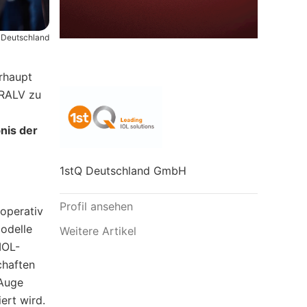
 Deutschland
rhaupt
 RALV zu
nis der
1stQ Deutschland GmbH
Profil ansehen
äoperativ
odelle
Weitere Artikel
IOL-
chaften
 Auge
iert wird.