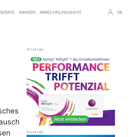
NSERATE
AWARDS
ABRECHNUNGSHILFE
DE
sches
tausch
esen