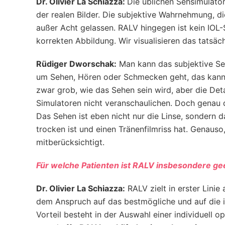
Dr. Olivier La Schiazza:
Die üblichen Sehsimulator
der realen Bilder. Die subjektive Wahrnehmung, di
außer Acht gelassen. RALV hingegen ist kein IOL-S
korrekten Abbildung. Wir visualisieren das tatsä
Rüdiger Dworschak:
Man kann das subjektive Sehe
um Sehen, Hören oder Schmecken geht, das kann 
zwar grob, wie das Sehen sein wird, aber die De
Simulatoren nicht veranschaulichen. Doch genau d
Das Sehen ist eben nicht nur die Linse, sondern 
trocken ist und einen Tränenfilmriss hat. Genauso
mitberücksichtigt.
Für welche Patienten ist RALV insbesondere gee
Dr. Olivier La Schiazza:
RALV zielt in erster Lini
dem Anspruch auf das bestmögliche und auf die in
Vorteil besteht in der Auswahl einer individuell 