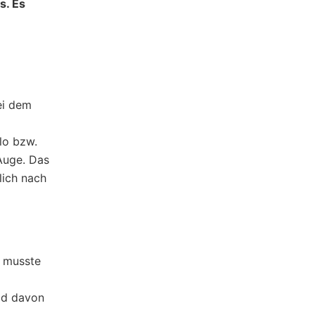
s. Es
ei dem
lo bzw.
 Auge. Das
lich nach
g musste
ild davon