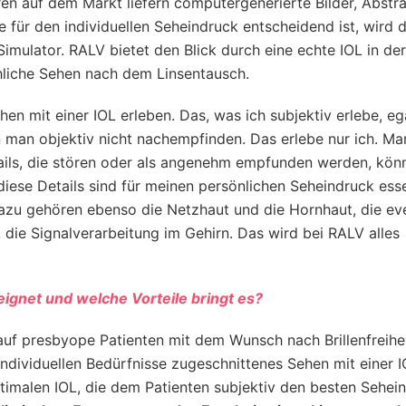
en auf dem Markt liefern computergenerierte Bilder, Abstr
e für den individuellen Seheindruck entscheidend ist, wird 
imulator. RALV bietet den Blick durch eine echte IOL in der
chliche Sehen nach dem Linsentausch.
n mit einer IOL erleben. Das, was ich subjektiv erlebe, eg
man objektiv nicht nachempfinden. Das erlebe nur ich. Ma
tails, die stören oder als angenehm empfunden werden, kön
iese Details sind für meinen persönlichen Seheindruck esse
dazu gehören ebenso die Netzhaut und die Hornhaut, die eve
, die Signalverarbeitung im Gehirn. Das wird bei RALV alles
ignet und welche Vorteile bringt es?
e auf presbyope Patienten mit dem Wunsch nach Brillenfreihe
dividuellen Bedürfnisse zugeschnittenes Sehen mit einer I
optimalen IOL, die dem Patienten subjektiv den besten Sehei