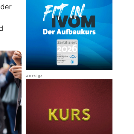
nder
d