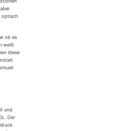
aktionen
dabei
 optisch
al ob es
n weiß
nen diese
nziell.
ntuell
it und
OL. Der
ndruck