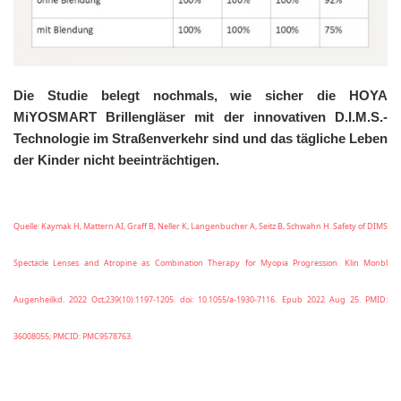
Die Studie belegt nochmals, wie sicher die HOYA
MiYOSMART Brillengläser mit der innovativen D.I.M.S.-
Technologie im Straßenverkehr sind und das tägliche Leben
der Kinder nicht beeinträchtigen.
Quelle:
Kaymak H, Mattern AI, Graff B, Neller K, Langenbucher A, Seitz B, Schwahn H. Safety of DIMS
Spectacle Lenses and Atropine as Combination Therapy for Myopia Progression. Klin Monbl
Augenheilkd. 2022 Oct;239(10):1197-1205. doi: 10.1055/a-1930-7116. Epub 2022 Aug 25. PMID:
36008055; PMCID: PMC9578763.