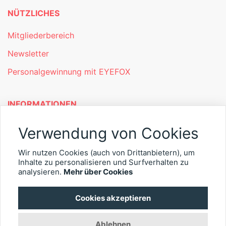
NÜTZLICHES
Mitgliederbereich
Newsletter
Personalgewinnung mit EYEFOX
INFORMATIONEN
Was ist EYEFOX – Ihre Möglichkeiten
Verwendung von Cookies
Werben mit EYEFOX
Wir nutzen Cookies (auch von Drittanbietern), um
Inhalte zu personalisieren und Surfverhalten zu
Kontakt
analysieren.
Mehr über Cookies
Datenschutz
Cookies akzeptieren
Impressum
Ablehnen