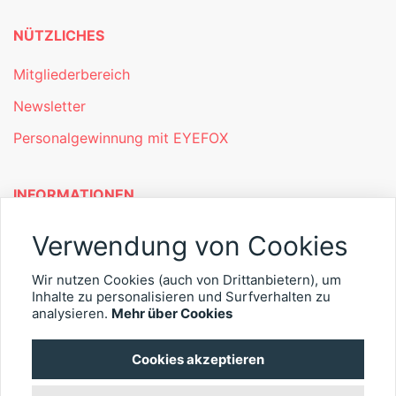
NÜTZLICHES
Mitgliederbereich
Newsletter
Personalgewinnung mit EYEFOX
INFORMATIONEN
Was ist EYEFOX – Ihre Möglichkeiten
Verwendung von Cookies
Werben mit EYEFOX
Wir nutzen Cookies (auch von Drittanbietern), um
Inhalte zu personalisieren und Surfverhalten zu
Kontakt
analysieren.
Mehr über Cookies
Datenschutz
Cookies akzeptieren
Impressum