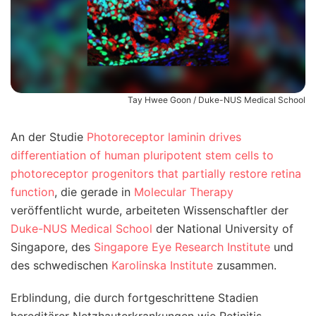
Tay Hwee Goon / Duke-NUS Medical School
An der Studie
Photoreceptor laminin drives
differentiation of human pluripotent stem cells to
photoreceptor progenitors that partially restore retina
function
, die gerade in
Molecular Therapy
veröffentlicht wurde, arbeiteten Wissenschaftler der
Duke-NUS Medical School
der National University of
Singapore, des
Singapore Eye Research Institute
und
des schwedischen
Karolinska Institute
zusammen.
Erblindung, die durch fortgeschrittene Stadien
hereditärer Netzhauterkrankungen wie Retinitis