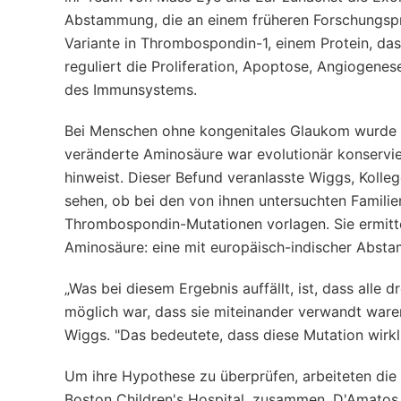
Abstammung, die an einem früheren Forschungsproj
Variante in Thrombospondin-1, einem Protein, das 
reguliert die Proliferation, Apoptose, Angiogene
des Immunsystems.
Bei Menschen ohne kongenitales Glaukom wurde d
veränderte Aminosäure war evolutionär konservier
hinweist. Dieser Befund veranlasste Wiggs, Kolleg
sehen, ob bei den von ihnen untersuchten Famili
Thrombospondin-Mutationen vorlagen. Sie ermitte
Aminosäure: eine mit europäisch-indischer Absta
„Was bei diesem Ergebnis auffällt, ist, dass alle 
möglich war, dass sie miteinander verwandt waren,
Wiggs. "Das bedeutete, dass diese Mutation wirkl
Um ihre Hypothese zu überprüfen, arbeiteten die
Boston Children's Hospital, zusammen. D'Amatos