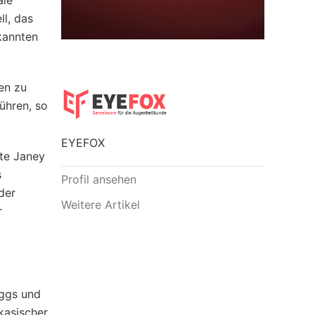
ale
l, das
kannten
en zu
ühren, so
EYEFOX
gte Janey
s
Profil ansehen
der
Weitere Artikel
r
iggs und
kasischer