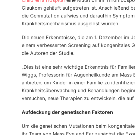
Children's Hospital
eine Mutation im Thrombospon
Glaukom gehäuft aufgetreten ist. Anschließend b
die Genmutation aufwies und daraufhin Symptome
Krankheitsmechanismus ausgelöst wurden.
Die neuen Erkenntnisse, die am 1. Dezember im Jou
einem verbesserten Screening auf kongenitales G
die Autoren der Studie.
„Dies ist eine sehr wichtige Erkenntnis für Famil
Wiggs, Professorin für Augenheilkunde am Mass 
anbieten, um Kinder in einer Familie zu identifizie
Krankheitsüberwachung und Behandlungen beginne
versuchen, neue Therapien zu entwickeln, die auf
Aufdeckung der genetischen Faktoren
Um die genetischen Mutationen beim kongenitale
ihr Team von Mass Eye and Ear zunächst die Exo