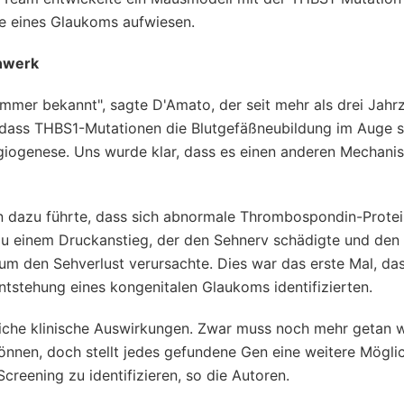
me eines Glaukoms aufwiesen.
nwerk
mmer bekannt", sagte D'Amato, der seit mehr als drei Jahr
 dass THBS1-Mutationen die Blutgefäßneubildung im Auge s
giogenese. Uns wurde klar, dass es einen anderen Mechani
n dazu führte, dass sich abnormale Thrombospondin-Protei
 einem Druckanstieg, der den Sehnerv schädigte und den 
rum den Sehverlust verursachte. Dies war das erste Mal, da
tstehung eines kongenitalen Glaukoms identifizierten.
liche klinische Auswirkungen. Zwar muss noch mehr getan 
en, doch stellt jedes gefundene Gen eine weitere Möglich
creening zu identifizieren, so die Autoren.