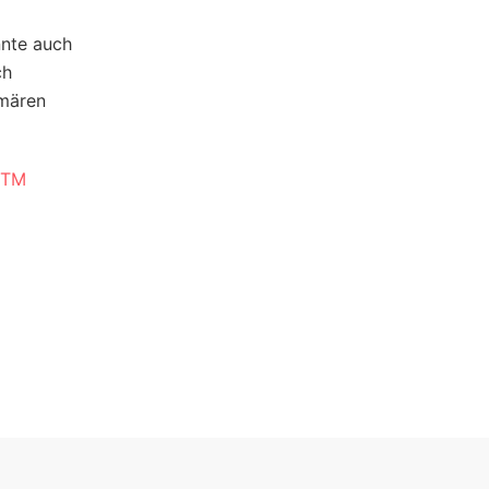
nnte auch
ch
imären
d TM