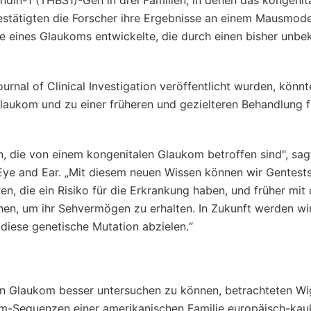
din-1 (THBS1)-Gen in drei Familien, in denen das kongenit
estätigten die Forscher ihre Ergebnisse an einem Mausmodel
 eines Glaukoms entwickelte, die durch einen bisher unbe
rnal of Clinical Investigation veröffentlicht wurden, könnt
laukom und zu einer früheren und gezielteren Behandlung f
ien, die von einem kongenitalen Glaukom betroffen sind", sa
Eye and Ear. „Mit diesem neuen Wissen können wir Gentest
ren, die ein Risiko für die Erkrankung haben, und früher mit 
n, um ihr Sehvermögen zu erhalten. In Zukunft werden wi
 diese genetische Mutation abzielen.“
n Glaukom besser untersuchen zu können, betrachteten W
m-Sequenzen einer amerikanischen Familie europäisch-kau