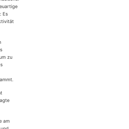
euartige
: Es
tivität
n
ns
 um zu
ls
tammt.
ht
sagte
de am
 und