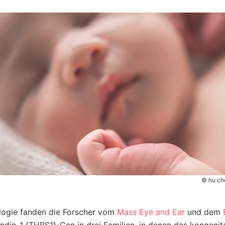
© hu ch
logie fanden die Forscher vom
Mass Eye and Ear
und dem