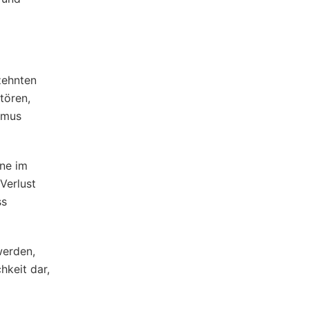
zehnten
tören,
smus
ne im
Verlust
ss
werden,
keit dar,