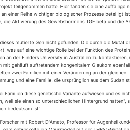
ekt teilgenommen hatte. Hier fanden sie eine auffällige n
an einer Reihe wichtiger biologischer Prozesse beteiligt ist
se, die Aktivierung des Gewebshormons TGF beta und die Ak
ieses mutierte Gen nicht gefunden. Die durch die Mutatio
t, was auf eine wichtige Rolle bei der Funktion des Protei
en an der Flinders University in Australien zu kontaktieren,
en mit gehäuft auftretendem kongenitalem Glaukom ebenfal
lten zwei Familien mit einer Veränderung an der gleichen
mmung und eine Familie, die ursprünglich aus dem Sudan s
drei Familien diese genetische Variante aufwiesen und es nic
 weil sie einen so unterschiedlichen Hintergrund hatten", 
ich bedeutsam ist".
 Forscher mit Robert D'Amato, Professor für Augenheilkun
 Team entwickelte ein Mausmodell mit der THBS1-Mutation