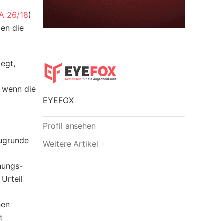
KA 26/18
)
ben die
iegt,
 wenn die
EYEFOX
Profil ansehen
zugrunde
Weitere Artikel
hnungs-
Urteil
nen
t