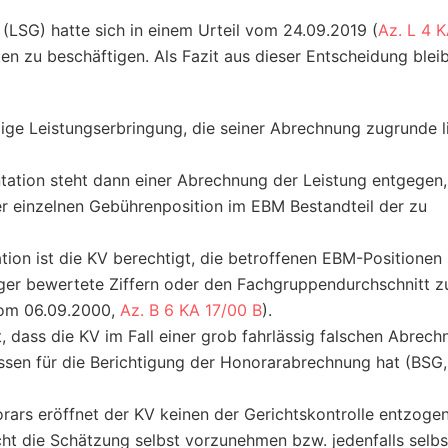
(LSG) hatte sich in einem Urteil vom 24.09.2019 (
Az. L 4 
en zu beschäftigen. Als Fazit aus dieser Entscheidung blei
dige Leistungserbringung, die seiner Abrechnung zugrunde l
tion steht dann einer Abrechnung der Leistung entgegen,
r einzelnen Gebührenposition im EBM Bestandteil der zu
ion ist die KV berechtigt, die betroffenen EBM-Positionen
inger bewertete Ziffern oder den Fachgruppendurchschnitt 
 vom 06.09.2000,
Az. B 6 KA 17/00 B
).
t, dass die KV im Fall einer grob fahrlässig falschen Abrec
en für die Berichtigung der Honorarabrechnung hat (BSG, 
ars eröffnet der KV keinen der Gerichtskontrolle entzoge
cht die Schätzung selbst vorzunehmen bzw. jedenfalls selbs