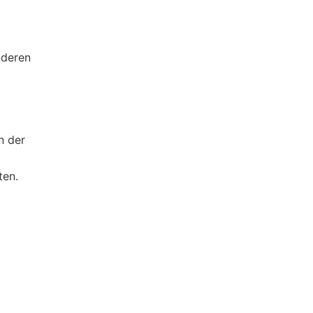
nderen
n der
ten.