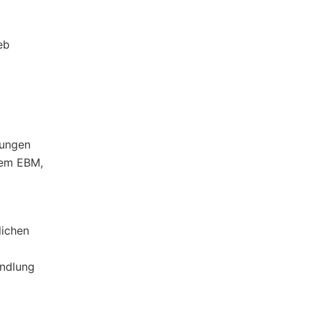
eb
kungen
dem EBM,
lichen
andlung