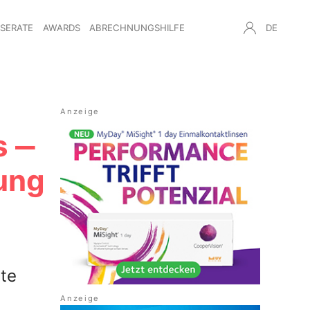
NSERATE
AWARDS
ABRECHNUNGSHILFE
DE
s ‒
ung
zte