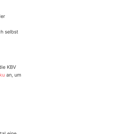
der
h selbst
die KBV
ku
an, um
al eine