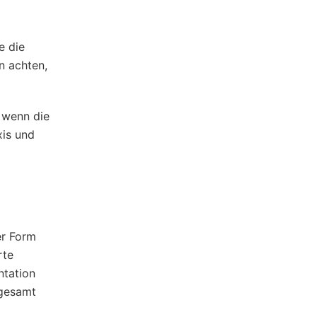
e die
n achten,
h wenn die
xis und
er Form
rte
ntation
sgesamt