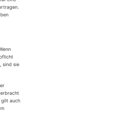
ertragen.
aben
 Wenn
flicht
 sind sie
er
 erbracht
 gilt auch
om