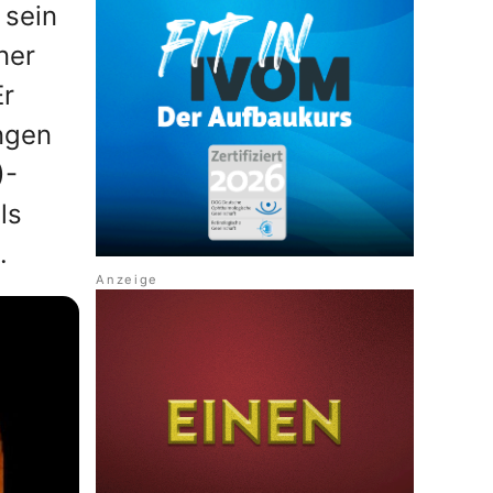
 sein
ner
Er
ngen
)-
ls
.