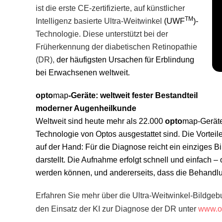
ist die
erste CE-zertifizierte, auf künstlicher
TM
Intelligenz basierte Ultra-Weitwinkel
(UWF
)-
Technologie. Diese unterstützt bei der
Früherkennung der diabetischen Retinopathie
(DR),
der häufigsten Ursachen für Erblindung
bei Erwachsenen weltweit.
opto
map
-Geräte: weltweit fester Bestandteil
moderner Augenheilkunde
Weltweit sind heute mehr als 22.000
opto
map
-Gerät
Technologie von Optos ausgestattet sind. Die Vorteil
auf der Hand: Für die Diagnose reicht ein einziges 
darstellt. Die Aufnahme erfolgt schnell und einfach
–
o
werden können, und andererseits, dass die Behandlun
Erfahren Sie mehr über die Ultra-Weitwinkel-Bildge
den Einsatz der KI zur Diagnose der DR unter
www.o