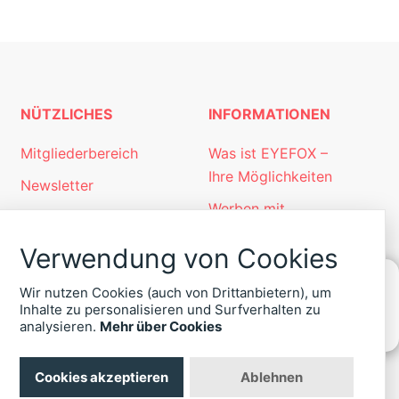
NÜTZLICHES
INFORMATIONEN
Mitgliederbereich
Was ist EYEFOX –
Ihre Möglichkeiten
Newsletter
Werben mit
Personalgewinnung
EYEFOX
mit EYEFOX
Verwendung von Cookies
Kontakt
Wir nutzen Cookies (auch von Drittanbietern), um
Datenschutz
Inhalte zu personalisieren und Surfverhalten zu
KONTAKT
analysieren.
Mehr über Cookies
Impressum
ZU
EYEFOX
Cookies akzeptieren
Ablehnen
+49
(30)