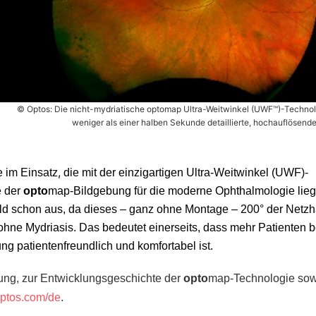
© Optos: Die nicht-mydriatische optomap Ultra-Weitwinkel (UWF™)-Technolog
weniger als einer halben Sekunde detaillierte, hochauflösende
,
e im Einsatz
die mit der einzigartigen Ultra-Weitwinkel (UWF)-
e der
opto
map-Bildgebung für die moderne Ophthalmologie lieg
Bild schon aus, da dieses – ganz ohne Montage – 200° der Netzh
hne Mydriasis. Das bedeutet einerseits, dass mehr Patienten 
g patientenfreundlich und komfortabel ist.
bung, zur Entwicklungsgeschichte der
opto
map-Technologie sow
ptos.com/de
.