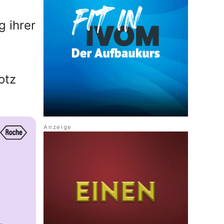
g ihrer
otz