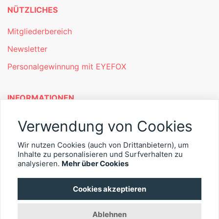
NÜTZLICHES
Mitgliederbereich
Newsletter
Personalgewinnung mit EYEFOX
INFORMATIONEN
Was ist EYEFOX – Ihre Möglichkeiten
Verwendung von Cookies
Werben mit EYEFOX
Wir nutzen Cookies (auch von Drittanbietern), um
Inhalte zu personalisieren und Surfverhalten zu
Kontakt
analysieren.
Mehr über Cookies
Datenschutz
Cookies akzeptieren
Impressum
Ablehnen
© 2026 EYEFOX UG (haftungsbeschränkt)