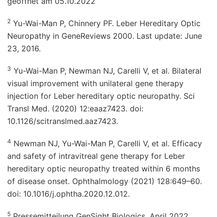
geöffnet am 05.10.2022
2
Yu-Wai-Man P, Chinnery PF. Leber Hereditary Optic
Neuropathy in GeneReviews 2000. Last update: June
23, 2016.
3
Yu-Wai-Man P, Newman NJ, Carelli V, et al. Bilateral
visual improvement with unilateral gene therapy
injection for Leber hereditary optic neuropathy. Sci
Transl Med. (2020) 12:eaaz7423. doi:
10.1126/scitranslmed.aaz7423.
4
Newman NJ, Yu-Wai-Man P, Carelli V, et al. Efficacy
and safety of intravitreal gene therapy for Leber
hereditary optic neuropathy treated within 6 months
of disease onset. Ophthalmology (2021) 128:649–60.
doi: 10.1016/j.ophtha.2020.12.012.
5
Pressemitteilung GenSight Biologics, April 2022