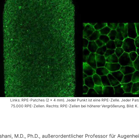
Links: RPE-Patches (2 x 4 mm). Jeder Punkt ist eine RPE-Zelle. Jeder Patc
75.000 RPE-Zellen. Rechts: RPE-Zellen bei höherer Vergrößerung. Bild: K. B
shani, M.D., Ph.D., außerordentlicher Professor für Augenhe