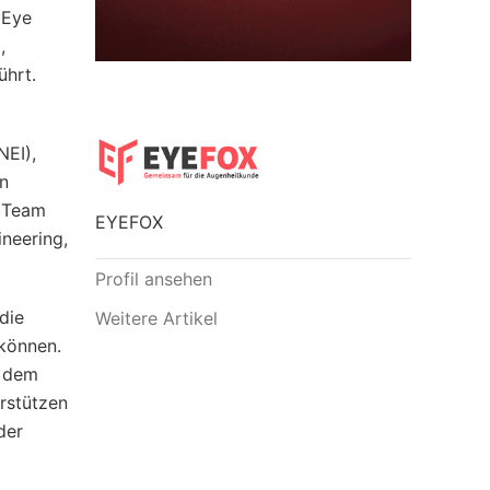
 Eye
,
ührt.
NEI),
in
n Team
EYEFOX
ineering,
Profil ansehen
die
Weitere Artikel
 können.
– dem
rstützen
der