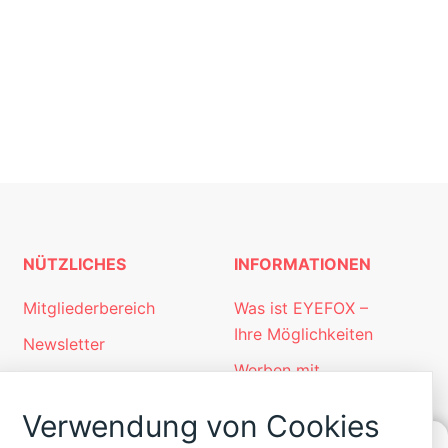
NÜTZLICHES
INFORMATIONEN
Mitgliederbereich
Was ist EYEFOX –
Ihre Möglichkeiten
Newsletter
Werben mit
Personalgewinnung
EYEFOX
mit EYEFOX
Verwendung von Cookies
Kontakt