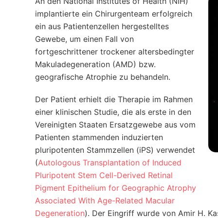
An den National Institutes of Health (NIH)
implantierte ein Chirurgenteam erfolgreich
ein aus Patientenzellen hergestelltes
Gewebe, um einen Fall von
fortgeschrittener trockener altersbedingter
Makuladegeneration (AMD) bzw.
geografische Atrophie zu behandeln.
Der Patient erhielt die Therapie im Rahmen
einer klinischen Studie, die als erste in den
Vereinigten Staaten Ersatzgewebe aus vom
Patienten stammenden induzierten
pluripotenten Stammzellen (iPS) verwendet
(
Autologous Transplantation of Induced
Pluripotent Stem Cell-Derived Retinal
Pigment Epithelium for Geographic Atrophy
Associated With Age-Related Macular
Degeneration
). Der Eingriff wurde von Amir H. Ka