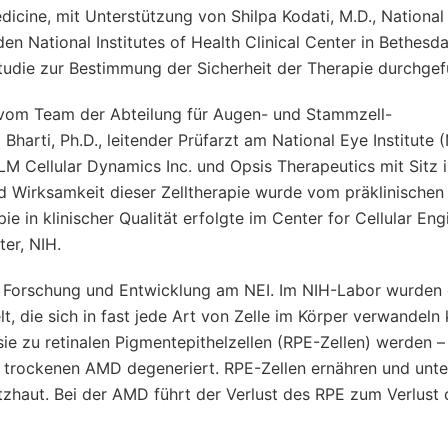
dicine, mit Unterstützung von Shilpa Kodati, M.D., National
en National Institutes of Health Clinical Center in Bethesda
tudie zur Bestimmung der Sicherheit der Therapie durchgef
 vom Team der Abteilung für Augen- und Stammzell-
Bharti, Ph.D., leitender Prüfarzt am National Eye Institute (
LM Cellular Dynamics Inc. und Opsis Therapeutics mit Sitz 
nd Wirksamkeit dieser Zelltherapie wurde vom präklinische
ie in klinischer Qualität erfolgte im Center for Cellular Eng
er, NIH.
n Forschung und Entwicklung am NEI. Im NIH-Labor wurden 
t, die sich in fast jede Art von Zelle im Körper verwandeln
sie zu retinalen Pigmentepithelzellen (RPE-Zellen) werden 
er trockenen AMD degeneriert. RPE-Zellen ernähren und unte
tzhaut. Bei der AMD führt der Verlust des RPE zum Verlust 