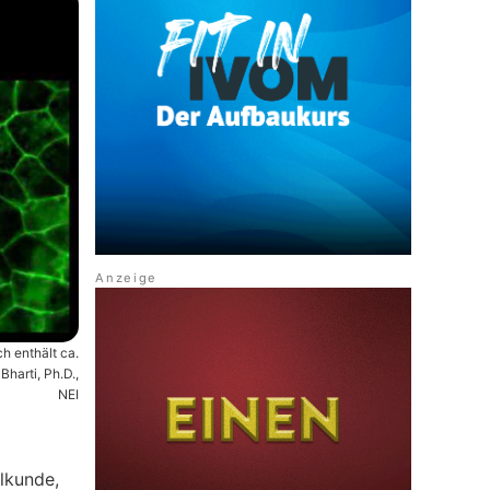
h enthält ca.
harti, Ph.D.,
NEI
ilkunde,