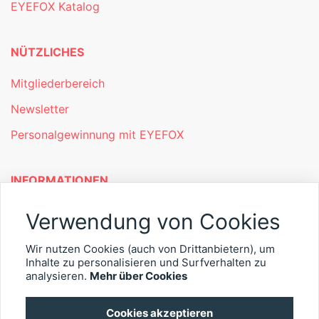
EYEFOX Katalog
NÜTZLICHES
Mitgliederbereich
Newsletter
Personalgewinnung mit EYEFOX
INFORMATIONEN
Was ist EYEFOX – Ihre Möglichkeiten
Verwendung von Cookies
Werben mit EYEFOX
Wir nutzen Cookies (auch von Drittanbietern), um
Inhalte zu personalisieren und Surfverhalten zu
Kontakt
analysieren.
Mehr über Cookies
Datenschutz
Cookies akzeptieren
Impressum