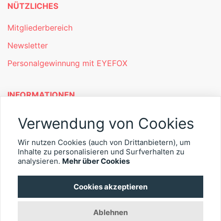
NÜTZLICHES
Mitgliederbereich
Newsletter
Personalgewinnung mit EYEFOX
INFORMATIONEN
Was ist EYEFOX – Ihre Möglichkeiten
Verwendung von Cookies
Werben mit EYEFOX
Wir nutzen Cookies (auch von Drittanbietern), um
Inhalte zu personalisieren und Surfverhalten zu
Kontakt
analysieren.
Mehr über Cookies
Datenschutz
Cookies akzeptieren
Impressum
Ablehnen
© 2026 EYEFOX UG (haftungsbeschränkt)