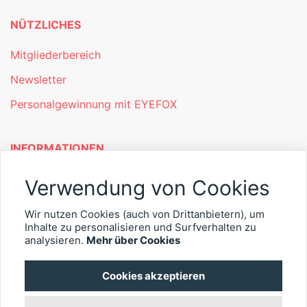
NÜTZLICHES
Mitgliederbereich
Newsletter
Personalgewinnung mit EYEFOX
INFORMATIONEN
Was ist EYEFOX – Ihre Möglichkeiten
Verwendung von Cookies
Werben mit EYEFOX
Wir nutzen Cookies (auch von Drittanbietern), um
Inhalte zu personalisieren und Surfverhalten zu
Kontakt
analysieren.
Mehr über Cookies
Datenschutz
Cookies akzeptieren
Impressum