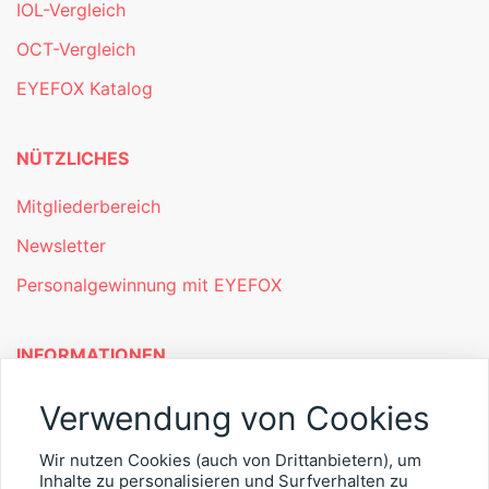
IOL-Vergleich
OCT-Vergleich
EYEFOX Katalog
NÜTZLICHES
Mitgliederbereich
Newsletter
Personalgewinnung mit EYEFOX
INFORMATIONEN
Was ist EYEFOX – Ihre Möglichkeiten
Verwendung von Cookies
Werben mit EYEFOX
Wir nutzen Cookies (auch von Drittanbietern), um
Inhalte zu personalisieren und Surfverhalten zu
Kontakt