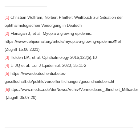
[1]
Christian Wolfram, Norbert Pfeiffer: Weißbuch zur Situation der
ophthalmologischen Versorgung in Deutsch
[2]
Flanagan J, et al. Myopia a growing epidemic.
https://www.cehjournal.org/article/myopia-a-growing-epidemic/#ref
(Zugriff 15.06.2021)
[3]
Holden BA, et al. Ophthalmology 2016;123(5):10
[4]
Li JQ et al. Eur J Epidemiol. 2020; 35:11-2
[5]
https://www.deutsche-diabetes-
gesellschaft.de/politik/veroeffentlichungen/gesundheitsbericht
[6]
https://www.medica.de/de/News/Archiv/Vermeidbare_Blindheit_Millia
(Zugriff 05.07.20)