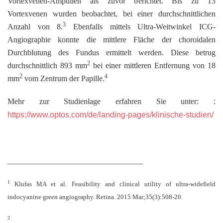
Vortexvenen-Ampullen als zuvor berichtet. Bis zu 13
Vortexvenen wurden beobachtet, bei einer durchschnittlichen
3
Anzahl von 8.
Ebenfalls mittels Ultra-Weitwinkel ICG-
Angiographie konnte die mittlere Fläche der choroidalen
Durchblutung des Fundus ermittelt werden. Diese betrug
2
durchschnittlich 893 mm
bei einer mittleren Entfernung von 18
2
4
mm
vom Zentrum der Papille.
Mehr zur Studienlage erfahren Sie unter:
:
https://www.optos.com/de/landing-pages/klinische-studien/
__________________________________
1
Klufas MA et al. Feasibility and clinical utility of ultra-widefield
indocyanine green angiography. Retina. 2015 Mar;35(3):508-20.
2