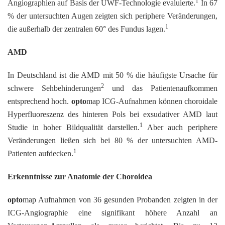
1
Angiographien auf Basis der UWF-Technologie evaluierte.
In 67
% der untersuchten Augen zeigten sich periphere Veränderungen,
1
die außerhalb der zentralen 60° des Fundus lagen.
AMD
In Deutschland ist die AMD mit 50 % die häufigste Ursache für
2
schwere Sehbehinderungen
und das Patientenaufkommen
entsprechend hoch.
opto
map ICG-Aufnahmen können choroidale
Hyperfluoreszenz des hinteren Pols bei exsudativer AMD laut
1
Studie in hoher Bildqualität darstellen.
Aber auch periphere
Veränderungen ließen sich bei 80 % der untersuchten AMD-
1
Patienten aufdecken.
Erkenntnisse zur Anatomie der Choroidea
opto
map Aufnahmen von 36 gesunden Probanden zeigten in der
ICG-Angiographie eine signifikant höhere Anzahl an