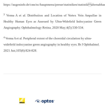
https://augeninfo.de/cms/nc/hauptmenu/presse/statistiken/statistikaltersab
3
Verma A et al. Distribution and Location of Vortex Vein Ampullae in
Healthy Human Eyes as Assessed by Ultra-Widefield Indocyanine Green
Angiography. Ophthalmology Retina. 2020 May;4(5):530-534.
4
Verma A et al. Peripheral extent of the choroidal circulation by ultra-
widefield indocyanine green angiography in healthy eyes. Br J Ophthalmol.
2021 Jun;105(6):824-828.