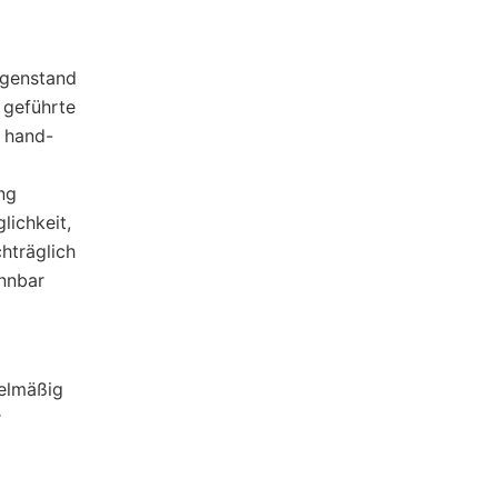
egenstand
 geführte
 hand-
ng
ichkeit,
hträglich
nnbar
gelmäßig
r