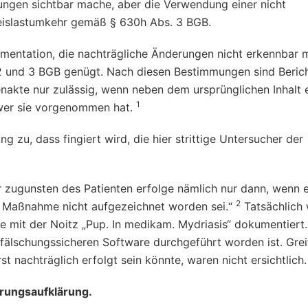
ungen sichtbar mache, aber die Verwendung einer nicht
weislastumkehr gemäß § 630h Abs. 3 BGB.
umentation, die nachträgliche Änderungen nicht erkennbar 
 2 und 3 BGB genügt. Nach diesen Bestimmungen sind Beric
nakte nur zulässig, wenn neben dem ursprünglichen Inhalt 
1
wer sie vorgenommen hat.
zu, dass fingiert wird, die hier strittige Untersucher der
 zugunsten des Patienten erfolge nämlich nur dann, wenn e
2
 Maßnahme nicht aufgezeichnet worden sei.“
Tatsächlich 
mit der Noitz „Pup. In medikam. Mydriasis“ dokumentiert.
 fälschungssicheren Software durchgeführt worden ist. Gre
t nachträglich erfolgt sein könnte, waren nicht ersichtlich
erungsaufklärung.