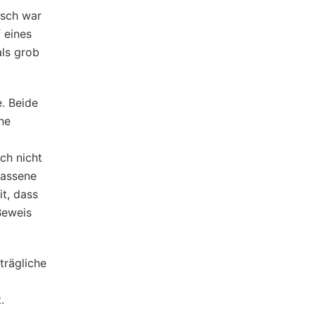
isch war
 eines
als grob
. Beide
ne
ch nicht
lassene
t, dass
Beweis
trägliche
t.