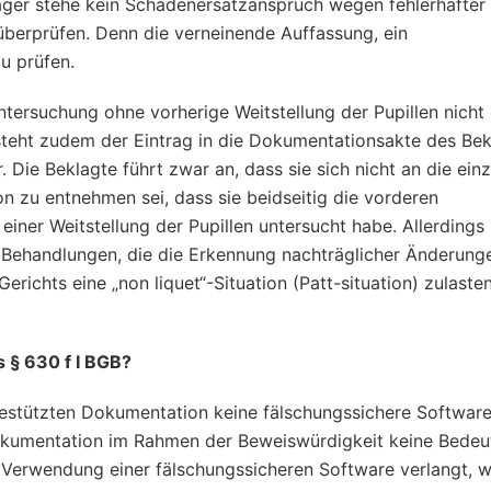
ger stehe kein Schadenersatzanspruch wegen fehlerhafter ä
überprüfen. Denn die verneinende Auffassung, ein
zu prüfen.
tersuchung ohne vorherige Weitstellung der Pupillen nicht 
 steht zudem der Eintrag in die Dokumentationsakte des Bek
 Die Beklagte führt zwar an, dass sie sich nicht an die ein
n zu entnehmen sei, dass sie beidseitig die vorderen
ner Weitstellung der Pupillen untersucht habe. Allerdings
r Behandlungen, die die Erkennung nachträglicher Änderung
ichts eine „non liquet“-Situation (Patt-situation) zulaste
s § 630 f I BGB?
gestützten Dokumentation keine fälschungssichere Softwar
 Dokumentation im Rahmen der Beweiswürdigkeit keine Bede
Verwendung einer fälschungssicheren Software verlangt, w