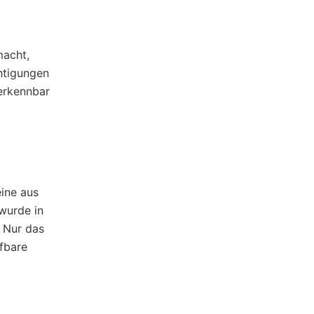
macht,
htigungen
erkennbar
ine aus
wurde in
 Nur das
ifbare
.