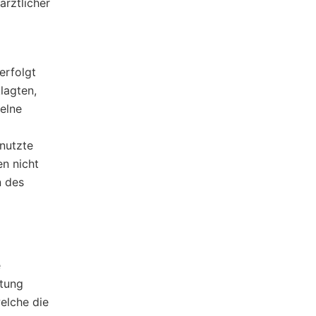
rztlicher
erfolgt
lagten,
zelne
 nutzte
en nicht
n des
e
utung
elche die