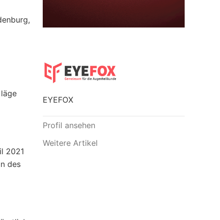
denburg,
 läge
EYEFOX
Profil ansehen
Weitere Artikel
il 2021
on des