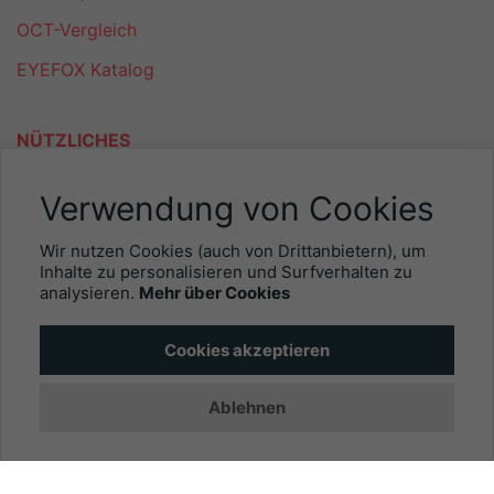
OCT-Vergleich
EYEFOX Katalog
NÜTZLICHES
Mitgliederbereich
Verwendung von Cookies
Newsletter
Wir nutzen Cookies (auch von Drittanbietern), um
Personalgewinnung mit EYEFOX
Inhalte zu personalisieren und Surfverhalten zu
analysieren.
Mehr über Cookies
INFORMATIONEN
Cookies akzeptieren
Was ist EYEFOX – Ihre Möglichkeiten
Ablehnen
Werben mit EYEFOX
Kontakt