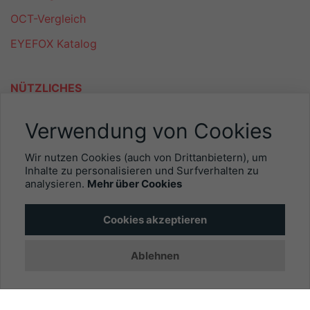
OCT-Vergleich
EYEFOX Katalog
NÜTZLICHES
Mitgliederbereich
Verwendung von Cookies
Newsletter
Wir nutzen Cookies (auch von Drittanbietern), um
Personalgewinnung mit EYEFOX
Inhalte zu personalisieren und Surfverhalten zu
analysieren.
Mehr über Cookies
INFORMATIONEN
Cookies akzeptieren
Was ist EYEFOX – Ihre Möglichkeiten
Ablehnen
Werben mit EYEFOX
Kontakt