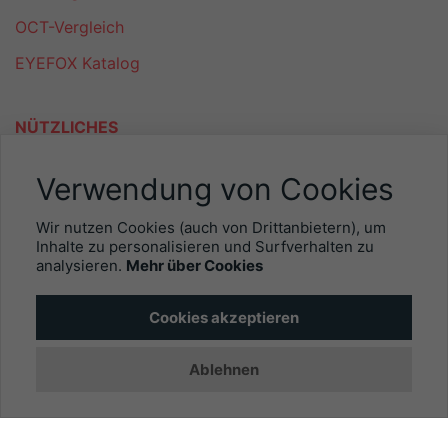
OCT-Vergleich
EYEFOX Katalog
NÜTZLICHES
Mitgliederbereich
Verwendung von Cookies
Newsletter
Wir nutzen Cookies (auch von Drittanbietern), um
Personalgewinnung mit EYEFOX
Inhalte zu personalisieren und Surfverhalten zu
analysieren.
Mehr über Cookies
INFORMATIONEN
Cookies akzeptieren
Was ist EYEFOX – Ihre Möglichkeiten
Ablehnen
Werben mit EYEFOX
Kontakt