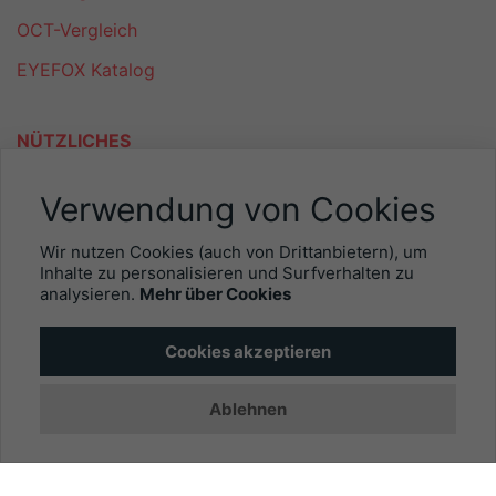
OCT-Vergleich
EYEFOX Katalog
NÜTZLICHES
Mitgliederbereich
Verwendung von Cookies
Newsletter
Wir nutzen Cookies (auch von Drittanbietern), um
Personalgewinnung mit EYEFOX
Inhalte zu personalisieren und Surfverhalten zu
analysieren.
Mehr über Cookies
INFORMATIONEN
Cookies akzeptieren
Was ist EYEFOX – Ihre Möglichkeiten
Ablehnen
Werben mit EYEFOX
Kontakt