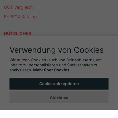
OCT-Vergleich
EYEFOX Katalog
NÜTZLICHES
Mitgliederbereich
Verwendung von Cookies
Newsletter
Wir nutzen Cookies (auch von Drittanbietern), um
Personalgewinnung mit EYEFOX
Inhalte zu personalisieren und Surfverhalten zu
analysieren.
Mehr über Cookies
INFORMATIONEN
Cookies akzeptieren
Was ist EYEFOX – Ihre Möglichkeiten
Ablehnen
Werben mit EYEFOX
Kontakt