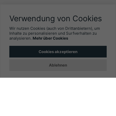
NÜTZLICHES
Verwendung von Cookies
Mitgliederbereich
Wir nutzen Cookies (auch von Drittanbietern), um
Newsletter
Inhalte zu personalisieren und Surfverhalten zu
analysieren.
Mehr über Cookies
Personalgewinnung mit EYEFOX
Cookies akzeptieren
INFORMATIONEN
Ablehnen
Was ist EYEFOX – Ihre Möglichkeiten
Werben mit EYEFOX
Kontakt
Datenschutz
Impressum