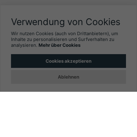
NÜTZLICHES
Verwendung von Cookies
Mitgliederbereich
Wir nutzen Cookies (auch von Drittanbietern), um
Newsletter
Inhalte zu personalisieren und Surfverhalten zu
analysieren.
Mehr über Cookies
Personalgewinnung mit EYEFOX
Cookies akzeptieren
INFORMATIONEN
Ablehnen
Was ist EYEFOX – Ihre Möglichkeiten
Werben mit EYEFOX
Kontakt
Datenschutz
Impressum