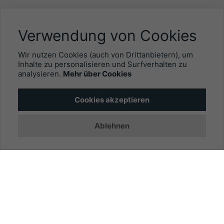
NÜTZLICHES
Verwendung von Cookies
Mitgliederbereich
Wir nutzen Cookies (auch von Drittanbietern), um
Newsletter
Inhalte zu personalisieren und Surfverhalten zu
analysieren.
Mehr über Cookies
Personalgewinnung mit EYEFOX
Cookies akzeptieren
INFORMATIONEN
Ablehnen
Was ist EYEFOX – Ihre Möglichkeiten
Werben mit EYEFOX
Kontakt
Datenschutz
Impressum