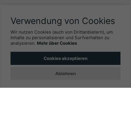
NÜTZLICHES
Verwendung von Cookies
Mitgliederbereich
Wir nutzen Cookies (auch von Drittanbietern), um
Newsletter
Inhalte zu personalisieren und Surfverhalten zu
analysieren.
Mehr über Cookies
Personalgewinnung mit EYEFOX
Cookies akzeptieren
INFORMATIONEN
Ablehnen
Was ist EYEFOX – Ihre Möglichkeiten
Werben mit EYEFOX
Kontakt
Datenschutz
Impressum