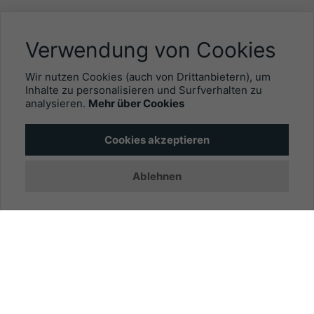
NÜTZLICHES
Verwendung von Cookies
Mitgliederbereich
Wir nutzen Cookies (auch von Drittanbietern), um
Newsletter
Inhalte zu personalisieren und Surfverhalten zu
analysieren.
Mehr über Cookies
Personalgewinnung mit EYEFOX
Cookies akzeptieren
INFORMATIONEN
Ablehnen
Was ist EYEFOX – Ihre Möglichkeiten
Werben mit EYEFOX
Kontakt
Datenschutz
Impressum