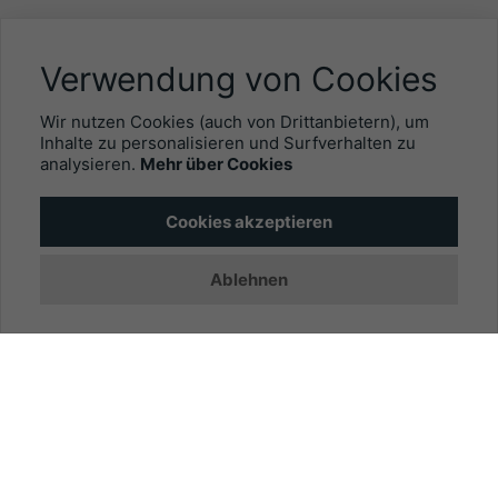
NÜTZLICHES
Verwendung von Cookies
Mitgliederbereich
Wir nutzen Cookies (auch von Drittanbietern), um
Newsletter
Inhalte zu personalisieren und Surfverhalten zu
analysieren.
Mehr über Cookies
Personalgewinnung mit EYEFOX
Cookies akzeptieren
INFORMATIONEN
Ablehnen
Was ist EYEFOX – Ihre Möglichkeiten
Werben mit EYEFOX
Kontakt
Datenschutz
Impressum