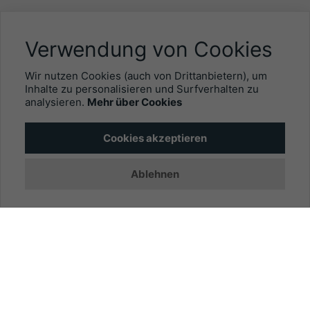
NÜTZLICHES
Verwendung von Cookies
Mitgliederbereich
Wir nutzen Cookies (auch von Drittanbietern), um
Newsletter
Inhalte zu personalisieren und Surfverhalten zu
analysieren.
Mehr über Cookies
Personalgewinnung mit EYEFOX
Cookies akzeptieren
INFORMATIONEN
Ablehnen
Was ist EYEFOX – Ihre Möglichkeiten
Werben mit EYEFOX
Kontakt
Datenschutz
Impressum