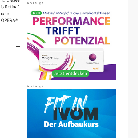
s Retina“
naler
rg OPERA®