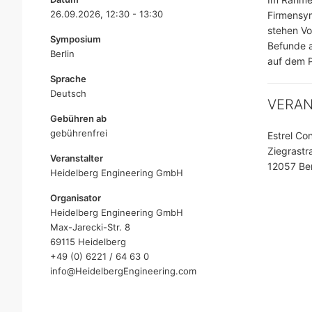
26.09.2026, 12:30 - 13:30
Firmensym
stehen Vo
Symposium
Befunde a
Berlin
auf dem 
Sprache
Deutsch
VERA
Gebühren ab
gebührenfrei
Estrel Co
Ziegrastr
Veranstalter
12057 Ber
Heidelberg Engineering GmbH
Organisator
Heidelberg Engineering GmbH
Max-Jarecki-Str. 8
69115 Heidelberg
+49 (0) 6221 / 64 63 0
info@HeidelbergEngineering.com