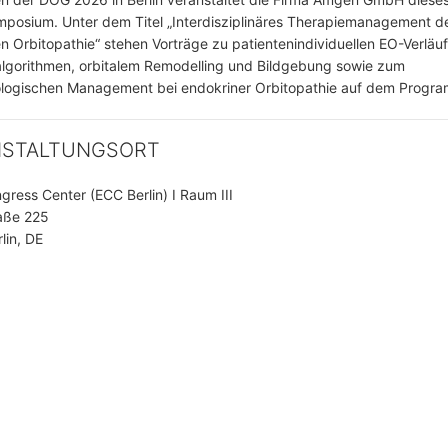
posium. Unter dem Titel „Interdisziplinäres Therapiemanagement d
n Orbitopathie“ stehen Vorträge zu patientenindividuellen EO-Verläu
lgorithmen, orbitalem Remodelling und Bildgebung sowie zum
ologischen Management bei endokriner Orbitopathie auf dem Progr
NSTALTUNGSORT
ngress Center (ECC Berlin) I Raum III
aße 225
lin, DE