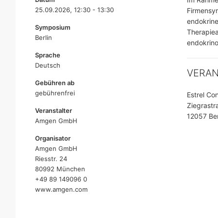
25.09.2026, 12:30 - 13:30
Firmensym
endokrine
Symposium
Therapiea
Berlin
endokrin
Sprache
Deutsch
VERA
Gebühren ab
gebührenfrei
Estrel Co
Ziegrastr
Veranstalter
12057 Ber
Amgen GmbH
Organisator
Amgen GmbH
Riesstr. 24
80992 München
+49 89 149096 0
www.amgen.com