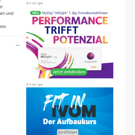
er
fen und
amm.