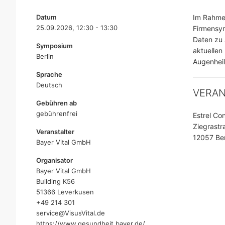
Datum
Im Rahmen
25.09.2026, 12:30 - 13:30
Firmensym
Daten zu 
Symposium
aktuellen
Berlin
Augenhei
Sprache
Deutsch
VERA
Gebühren ab
gebührenfrei
Estrel Co
Ziegrastr
Veranstalter
12057 Ber
Bayer Vital GmbH
Organisator
Bayer Vital GmbH
Building K56
51366 Leverkusen
+49 214 301
service@VisusVital.de
https://www.gesundheit.bayer.de/