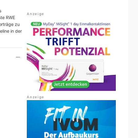
s
este RWE
orträge zu
line in der