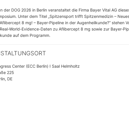
 der DOG 2026 in Berlin veranstaltet die Firma Bayer Vital AG diese
posium. Unter dem Titel „Spitzensport trifft Spitzenmedizin – Neu
Aflibercept 8 mg! – Bayer-Pipeline in der Augenheilkunde?“ stehen V
 Real-World-Evidence-Daten zu Aflibercept 8 mg sowie zur Bayer-Pipe
lkunde auf dem Programm.
NSTALTUNGSORT
ngress Center (ECC Berlin) I Saal Helmholtz
aße 225
lin, DE