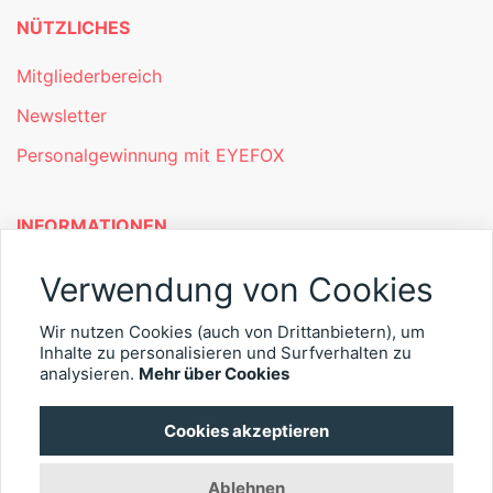
NÜTZLICHES
Mitgliederbereich
Newsletter
Personalgewinnung mit EYEFOX
INFORMATIONEN
Was ist EYEFOX – Ihre Möglichkeiten
Verwendung von Cookies
Werben mit EYEFOX
Wir nutzen Cookies (auch von Drittanbietern), um
Inhalte zu personalisieren und Surfverhalten zu
Kontakt
analysieren.
Mehr über Cookies
Datenschutz
Cookies akzeptieren
Impressum
Ablehnen