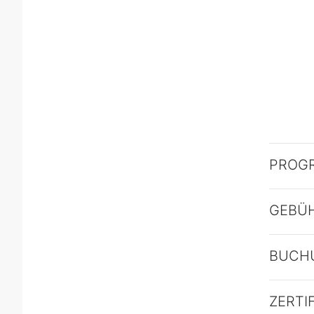
PROG
GEBÜ
BUCH
ZERTI