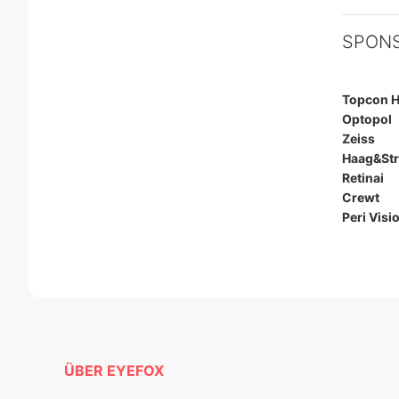
SPON
Topcon H
Optopol
Zeiss
Haag&Str
Retinai
Crewt
Peri Visi
ÜBER EYEFOX