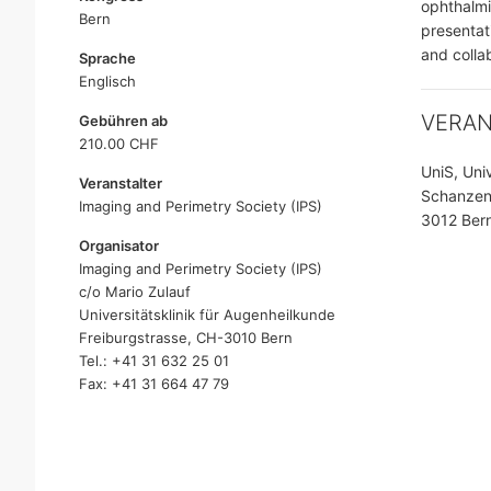
ophthalmi
Bern
presentat
and colla
Sprache
Englisch
VERA
Gebühren ab
210.00 CHF
UniS, Uni
Veranstalter
Schanzen
Imaging and Perimetry Society (IPS)
3012 Ber
Organisator
Imaging and Perimetry Society (IPS)
c/o Mario Zulauf
Universitätsklinik für Augenheilkunde
Freiburgstrasse, CH-3010 Bern
Tel.: +41 31 632 25 01
Fax: +41 31 664 47 79