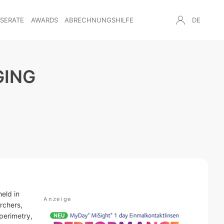
NSERATE
AWARDS
ABRECHNUNGSHILFE
DE
GING
eld in
rchers,
 perimetry,