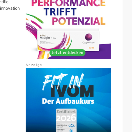
tific
 innovation