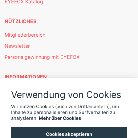
EYEFOX Katalog
NÜTZLICHES
Mitgliederbereich
Newsletter
Personalgewinnung mit EYEFOX
INFORMATIONEN
Was ist EYEFOX – Ihre Möglichkeiten
Verwendung von Cookies
Werben mit EYEFOX
Wir nutzen Cookies (auch von Drittanbietern), um
Inhalte zu personalisieren und Surfverhalten zu
Kontakt
analysieren.
Mehr über Cookies
Datenschutz
Cookies akzeptieren
Impressum