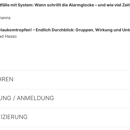
älle mit System: Wann schrillt die Alarmglocke – und wie viel Zeit
manns
 Glaukomtropfen! – Endlich Durchblick: Gruppen, Wirkung und Un
d Hasso
HREN
UNG / ANMELDUNG
FIZIERUNG