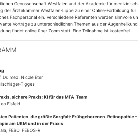
lichen Genossenschaft Westfalen und der Akademie für medizinisch
ng der Ärztekammer Westfalen-Lippe zu einer Online-Fortbildung für
ches Fachpersonal ein. Verschiedene Referenten werden sinnvolle u
evante Vorträge zu unterschiedlichen Themen aus der Augenheilkund
ldung findet online über Zoom statt. Eine Teilnahme ist kostenfrei.
RAMM
ng
. Dr. med. Nicole Eter
llschläger-Tigges
axis, sichere Praxis: KI für das MFA-Team
Leo Eisfeld
sten Patienten, die größte Sorgfalt: Frühgeborenen-Retinopathie 
apie am UKM und in der Praxis
Mala, FEBO, FEBOS-R