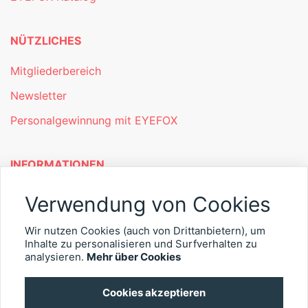
NÜTZLICHES
Mitgliederbereich
Newsletter
Personalgewinnung mit EYEFOX
INFORMATIONEN
Was ist EYEFOX – Ihre Möglichkeiten
Verwendung von Cookies
Werben mit EYEFOX
Wir nutzen Cookies (auch von Drittanbietern), um
Kontakt
Inhalte zu personalisieren und Surfverhalten zu
analysieren.
Mehr über Cookies
Datenschutz
Cookies akzeptieren
Impressum