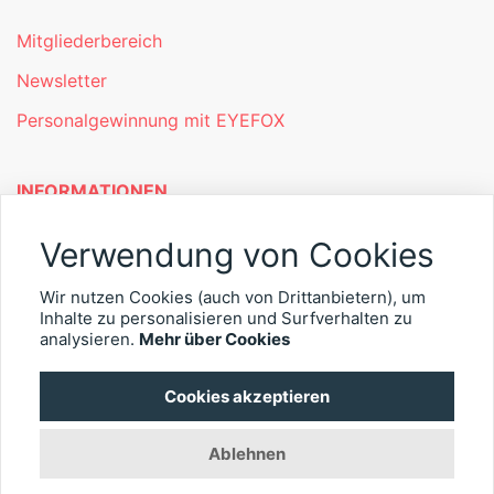
Mitgliederbereich
Newsletter
Personalgewinnung mit EYEFOX
INFORMATIONEN
Was ist EYEFOX – Ihre Möglichkeiten
Verwendung von Cookies
Werben mit EYEFOX
Wir nutzen Cookies (auch von Drittanbietern), um
Inhalte zu personalisieren und Surfverhalten zu
Kontakt
analysieren.
Mehr über Cookies
Datenschutz
Cookies akzeptieren
Impressum
Ablehnen
© 2026 EYEFOX UG (haftungsbeschränkt)