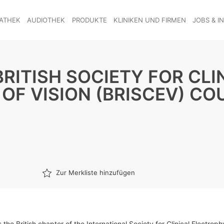
ATHEK
AUDIOTHEK
PRODUKTE
KLINIKEN UND FIRMEN
JOBS & I
BRITISH SOCIETY FOR CLI
OF VISION (BRISCEV) CO
Zur Merkliste hinzufügen
 the British chapter of the International Society for Clinical Electroph