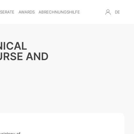
NSERATE
AWARDS
ABRECHNUNGSHILFE
DE
NICAL
URSE AND
ysiology of