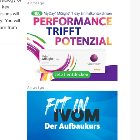
a key
sions will
. You will
earn from