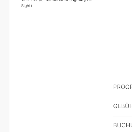
Sight)
PROG
GEBÜ
BUCH