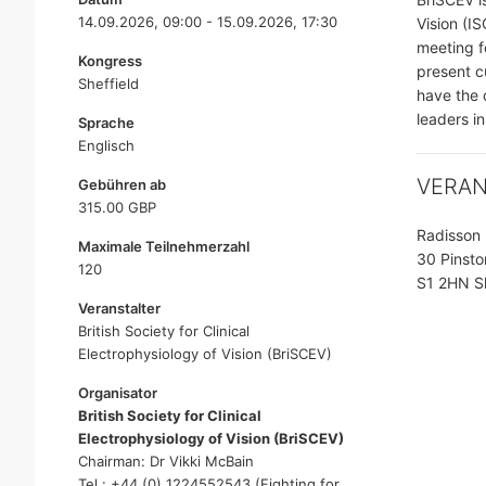
14.09.2026, 09:00 - 15.09.2026, 17:30
Vision (I
meeting fo
Kongress
present c
Sheffield
have the 
leaders in
Sprache
Englisch
VERA
Gebühren ab
315.00 GBP
Radisson 
Maximale Teilnehmerzahl
30 Pinsto
120
S1 2HN Sh
Veranstalter
British Society for Clinical
Electrophysiology of Vision (BriSCEV)
Organisator
British Society for Clinical
Electrophysiology of Vision (BriSCEV)
Chairman: Dr Vikki McBain
Tel.: +44 (0) 1224552543 (Fighting for