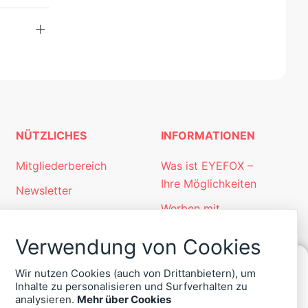
NÜTZLICHES
INFORMATIONEN
Mitgliederbereich
Was ist EYEFOX –
Ihre Möglichkeiten
Newsletter
Werben mit
Personalgewinnung
EYEFOX
mit EYEFOX
Verwendung von Cookies
Kontakt
Wir nutzen Cookies (auch von Drittanbietern), um
Datenschutz
Inhalte zu personalisieren und Surfverhalten zu
KONTAKT
analysieren.
Mehr über Cookies
Impressum
ZU