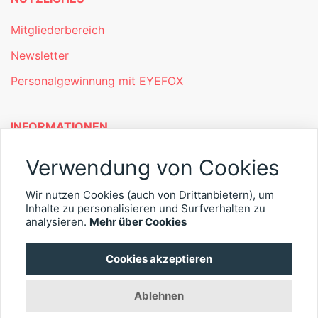
Mitgliederbereich
Newsletter
Personalgewinnung mit EYEFOX
INFORMATIONEN
Was ist EYEFOX – Ihre Möglichkeiten
Verwendung von Cookies
Werben mit EYEFOX
Wir nutzen Cookies (auch von Drittanbietern), um
Inhalte zu personalisieren und Surfverhalten zu
Kontakt
analysieren.
Mehr über Cookies
Datenschutz
Cookies akzeptieren
Impressum
Ablehnen
© 2026 EYEFOX UG (haftungsbeschränkt)