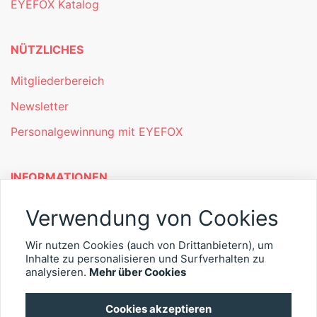
EYEFOX Katalog
NÜTZLICHES
Mitgliederbereich
Newsletter
Personalgewinnung mit EYEFOX
INFORMATIONEN
Was ist EYEFOX – Ihre Möglichkeiten
Verwendung von Cookies
Werben mit EYEFOX
Wir nutzen Cookies (auch von Drittanbietern), um
Inhalte zu personalisieren und Surfverhalten zu
Kontakt
analysieren.
Mehr über Cookies
Datenschutz
Cookies akzeptieren
Impressum