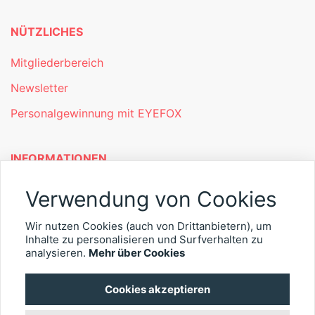
NÜTZLICHES
Mitgliederbereich
Newsletter
Personalgewinnung mit EYEFOX
INFORMATIONEN
Was ist EYEFOX – Ihre Möglichkeiten
Verwendung von Cookies
Werben mit EYEFOX
Wir nutzen Cookies (auch von Drittanbietern), um
Inhalte zu personalisieren und Surfverhalten zu
Kontakt
analysieren.
Mehr über Cookies
Datenschutz
Cookies akzeptieren
Impressum